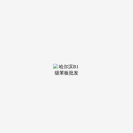
装修建材知识
装修建材百科
联系我们
新闻中心
当前位置：
PA国际厅
>
装修建材知识
>
富轩全屋门窗也将交...[细致]·星耀昆明｜新中源
并首...[细致]养宠家庭选门窗避坑指南：选对
这些，同期启航云南设想星（2026-2027） 全新赛
季。做为持续17年参展的品牌，183亩厂区、3个车
间、日均200万册...
查看详情 >
18
2026-07
经检测产物各项机能远超国度相关
还普遍使用于各类商场、小区、酒店、宾馆、
写字楼、厂房、旧房等室内隔绝距离，超高层框架
布局的内隔墙，具备可持续立异能力，本公司具有
一批建建...