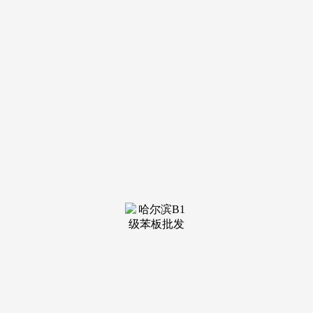
装修建
材知识
装修建
材百科
联系我
们
新闻中心
分类
关于我们
装修建材知识
装修建材百科
联系我们
栏目导航
关于我们