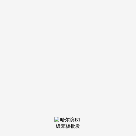
导航
电话
短信
联系我们
服务热线
185-4580-1888
首页
关于我
们