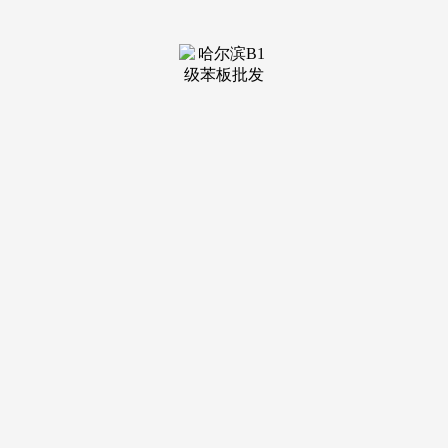
装修建
材知识
装修建
材百科
联系我
们
新闻中心
分类
关于我们
装修建材知识
装修建材百科
联系我们
栏目导航
关于我们