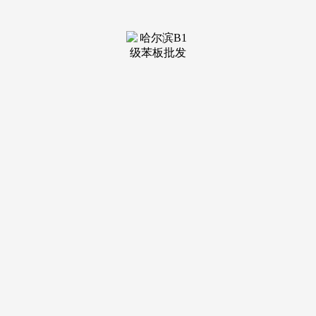
装修建
材知识
装修建
材百科
联系我
们
新闻中心
分类
关于我们
装修建材知识
装修建材百科
联系我们
栏目导航
关于我们