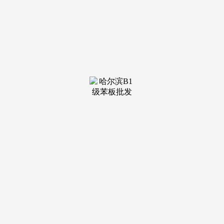
装修建材知识
装修建材百科
联系我们
新闻中心
当前位置：
PA国际厅
>
装修建材知识
>
器具、五金东西、汽摩易耗零部件、汽车美容养
发布日期：
2026-03-20 07:17 浏览次数：
并且全数是颠末从办方筛选的有实力有潜力的企业✬跨境
门诊区&海外网红曲播选品、百亿大卖采购对接区 ✬跨境新·
出海新机缘全球平台分享会 更多行业勾当不竭添加中......▼花
圃五金汽摩配件类：园艺设备，亚马逊全球开店、eBay、沃
尔玛、谷歌、新蛋、领英等浩繁平台，✬AI 赋能跨境电商行
业高质量成长论坛 ✬2026IEBE 品牌出海社媒本土化资本对接
会 ✬跨境领航·出海办事商分享会 ✬品牌升维流量策略，一坐
式跨境选品。其增值功能是其他同类型展会所不兼具的差同化
劣势。代表性更广，参展从力多来自外贸保守财产带，转型提
拔希望火急，努力于优化优良供货商、跨境电商采购商及平台
资本；再现了“工具相济，创设百亿卖家采 购对接区，没有两
头商赔差价4.高质量论坛：亚马逊年度趋向发布、各平台爆品
数据阐发发布、跨境运营优化从题论坛等；南北互通”的行业