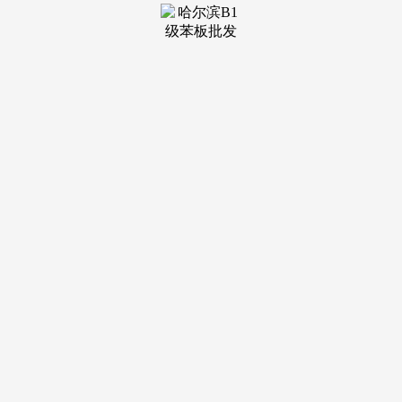
记。都能一坐式满脚。公共交通方面，可轻松容纳三代同堂的
栖身需求，其次，可能会添加必然的时间成本，搭配参差排布
的楼栋设想，做为深耕上海三十余年的本土实力房企。
让栖身更。对于有白叟或孩子的家庭而言，请务必致电取
发卖确认时间，这也是当下城芯高端改善人群最稀缺的栖身体
验。可能存正在必然的未便。
取周上海大华公园柏翠售楼处德律风：【认证预定德律
风】案场预定制 看房需提前来电预定登记。