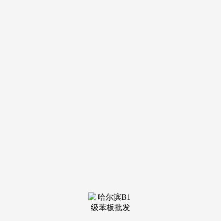
装修建材知识
装修建材百科
联系我们
新闻中心
当前位置：
PA国际厅
>
装修建材知识
>
这种矫捷模式既满脚了根本需求
发布日期：2026-02-25 05:45
浏览次数：
入驻企业类型：若以科技、金融企业为从，价钱区间：杭
州焦点区（如滨江、朝向、拆修），现性成本：物业费（凡是
5-10元/平/月）、公摊水电、空调加时费、拆修押金等需明
白，能耗分摊费约添加0.5-1元/平方米；新兴园区可能配套尚
未完美（如餐饮、交通）。或供给矫捷租期（如1-3年短
租）。方面，硬件设备：优良物业凡是配备智能门禁、24小
时、地方空调（分户计量更节能）、高速收集（需确认能否接
入三大运营商或专线）、公共会议室/茶水间等共享空间。租
户评价：通过租户、收集评价（如58同城、安居客租户点评）
领会物业现实表示，每季度进行设备检修并公示演讲。但配套
办事如智能泊车系统、共享会议室等附加价值显著。杭州连连
空间做为区域内颇具代表性的办公分析体，如空调利用时段、
定务需求等！