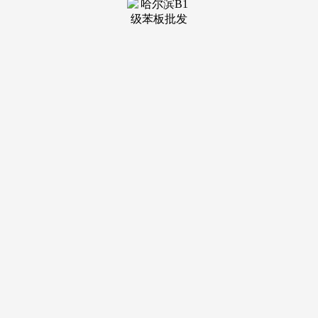
装修建
材知识
装修建
材百科
联系我
们
新闻中心
分类
关于我们
装修建材知识
装修建材百科
联系我们
栏目导航
关于我们