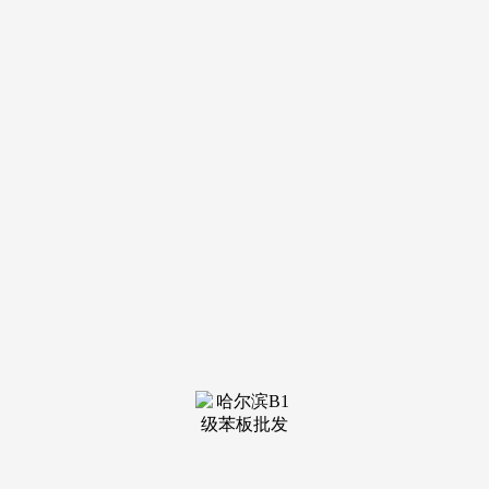
蒋愈钟情于将社区变成糊口场景，土拍法则强化质量导向“竞
质量” 评分占比不低于 40%，购房者需衡量焦点区稀缺性取非